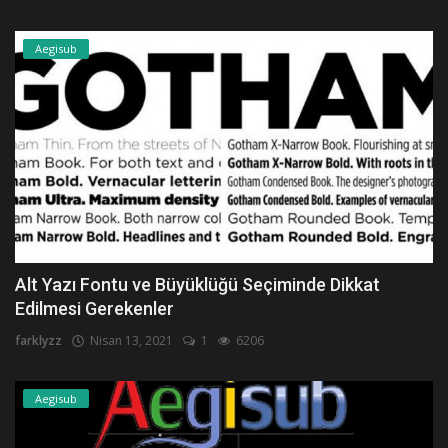
Aegisub
Alt Yazı Fontu ve Büyüklüğü Seçiminde Dikkat
Edilmesi Gerekenler
farklyzz
Nisan 13, 2021
1
6206
Aegisub