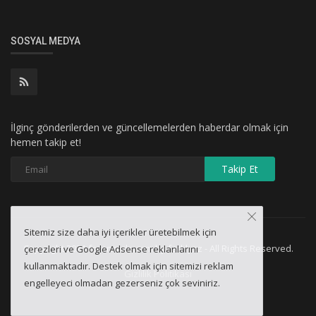
SOSYAL MEDYA
İlginç gönderilerden ve güncellemelerden haberdar olmak için
hemen takip et!
Takip Et
Sitemiz size daha iyi içerikler üretebilmek için
Copyright 2021 forencode.com by farklyzz - All Rights Reserved.
çerezleri ve Google Adsense reklanlarını
kullanmaktadır. Destek olmak için sitemizi reklam
Gizlilik Politikası
engelleyeci olmadan gezerseniz çok seviniriz.