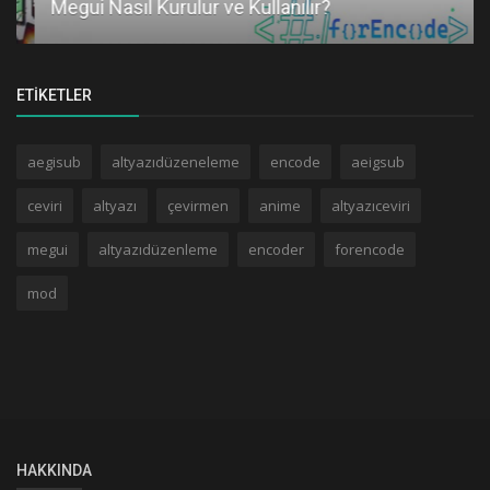
Megui Nasıl Kurulur ve Kullanılır?
ETIKETLER
aegisub
altyazıdüzeneleme
encode
aeigsub
ceviri
altyazı
çevirmen
anime
altyazıceviri
megui
altyazıdüzenleme
encoder
forencode
mod
HAKKINDA