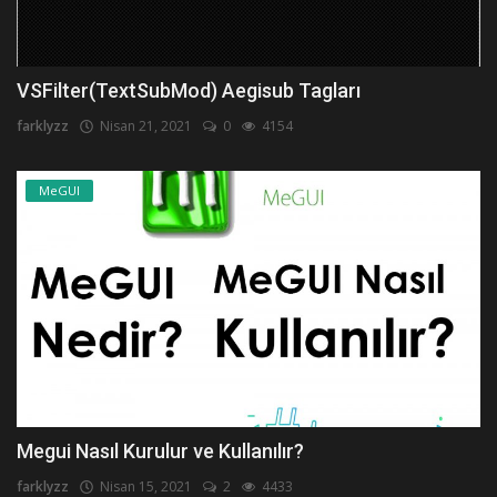
VSFilter(TextSubMod) Aegisub Tagları
farklyzz
Nisan 21, 2021
0
4154
MeGUI
Megui Nasıl Kurulur ve Kullanılır?
farklyzz
Nisan 15, 2021
2
4433