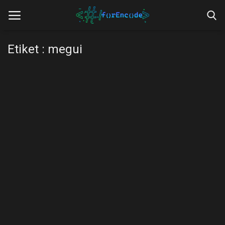
Etiket : megui
Anasayfa
forEncode
forÇeviri
forFansub
forEditör
Hakkımızda
İletişim