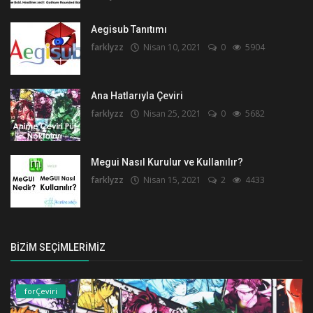
Aegisub Tanıtımı
farklyzz
Nisan 10, 2021
0
5904
Ana Hatlarıyla Çeviri
farklyzz
Nisan 25, 2021
0
5682
Megui Nasıl Kurulur ve Kullanılır?
farklyzz
Nisan 15, 2021
2
4433
BIZIM SEÇIMLERIMIZ
forÇeviri