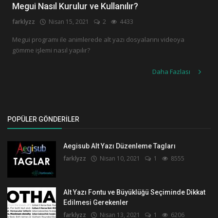
Megui Nasıl Kurulur ve Kullanılır?
farklyzz
Nisan 15, 2021
2
4433
Megui programı ile animlerede alt yazı dosyalarını videoya
gömme işlemi nasıl yapılır?
Daha Fazlası
POPÜLER GÖNDERILER
Aegisub Alt Yazı Düzenleme Tagları
farklyzz
Nisan 10, 2021
1
8555
Alt Yazı Fontu ve Büyüklüğü Seçiminde Dikkat
Edilmesi Gerekenler
farklyzz
Nisan 13, 2021
1
6206