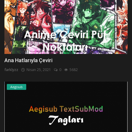
Ana Hatlarıyla Çeviri
farklyzz
Nisan 25, 2021
0
5682
Aegisub