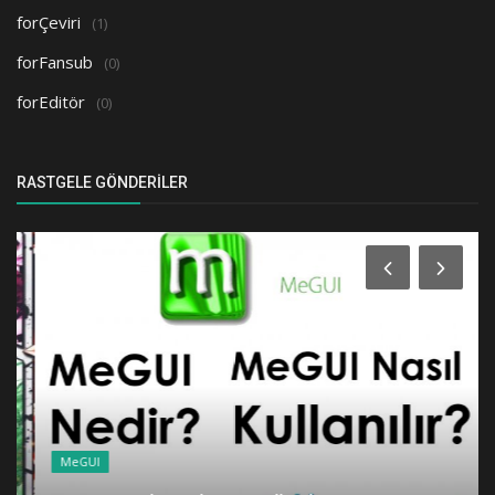
forÇeviri
(1)
forFansub
(0)
forEditör
(0)
RASTGELE GÖNDERILER
MeGUI