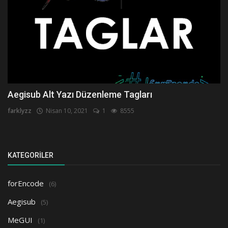
Aegisub Alt Yazı Düzenleme Tagları
farklyzz
Nisan 10, 2021
1
8555
KATEGORILER
forEncode
(6)
Aegisub
(5)
MeGUI
(1)