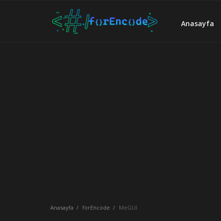
Anasayfa
Anasayfa
forEncode
forÇeviri
forFansub
forEditör
Hakkımızda
İletişim
Anasayfa
forEncode
MeGUI