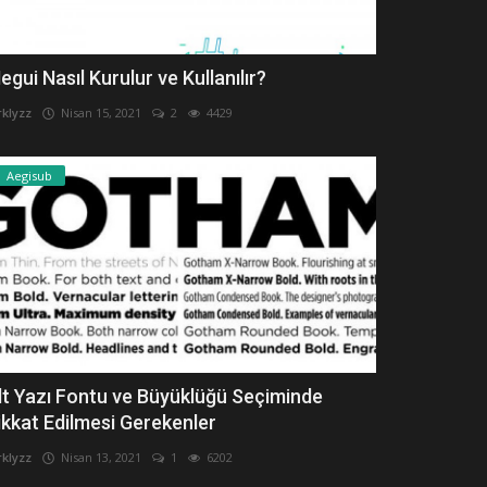
egui Nasıl Kurulur ve Kullanılır?
rklyzz
Nisan 15, 2021
2
4429
Aegisub
lt Yazı Fontu ve Büyüklüğü Seçiminde
ikkat Edilmesi Gerekenler
rklyzz
Nisan 13, 2021
1
6202