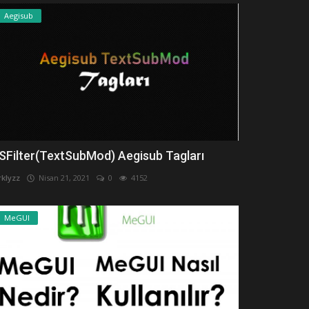
Aegisub
SFilter(TextSubMod) Aegisub Tagları
rklyzz
Nisan 21, 2021
0
4152
MeGUI