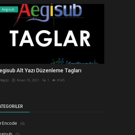
Aegisub
egisub Alt Yazı Düzenleme Tagları
rklyzz
Nisan 10, 2021
1
8545
ATEGORILER
orEncode
(6)
egisub
(5)