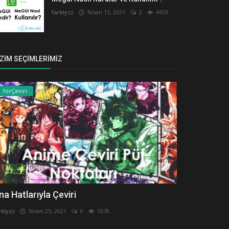
farklyzz
Nisan 15, 2021
2
4429
IZIM SEÇIMLERIMIZ
forÇeviri
na Hatlarıyla Çeviri
rklyzz
Nisan 25, 2021
0
5678