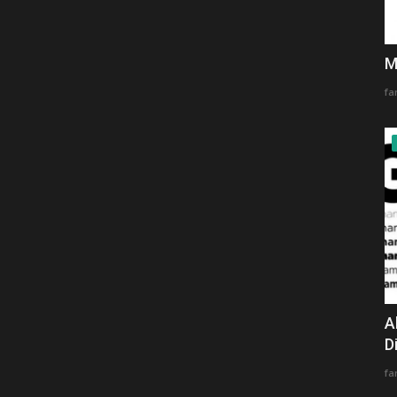
M
fa
A
D
fa