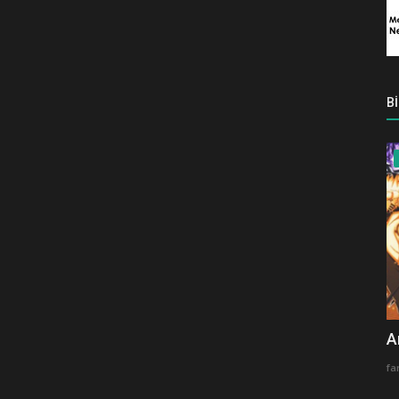
B
A
fa