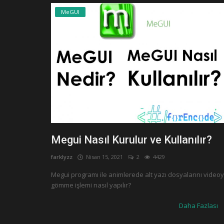
MeGUI
Megui Nasıl Kurulur ve Kullanılır?
farklyzz
Nisan 15, 2021
2
4429
Megui programı ile animlerede alt yazı dosyalarını video
gömme işlemi nasıl yapılır?
Daha Fazlası