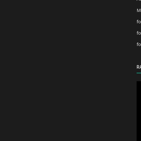
M
fo
f
fo
R
Aegisub