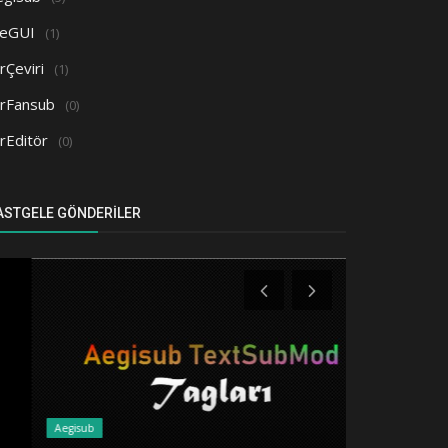
eGUI
(1)
rÇeviri
(1)
orFansub
(0)
rEditör
(0)
ASTGELE GÖNDERILER
Aegisub
MeGUI