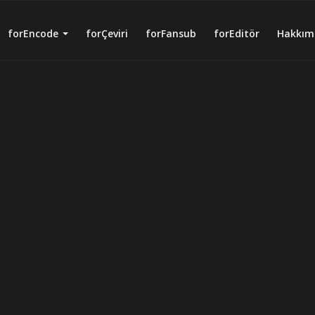
forEncode
forÇeviri
forFansub
forEditör
Hakkım