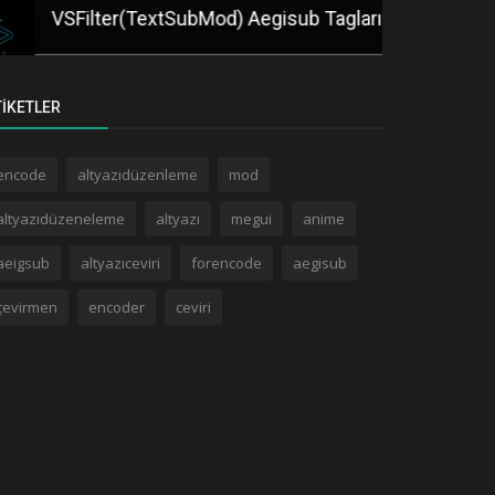
VSFilter(TextSubMod) Aegisub Tagları
Megui Nasıl
TIKETLER
encode
altyazıdüzenleme
mod
altyazıdüzeneleme
altyazı
megui
anime
aeigsub
altyazıceviri
forencode
aegisub
çevirmen
encoder
ceviri