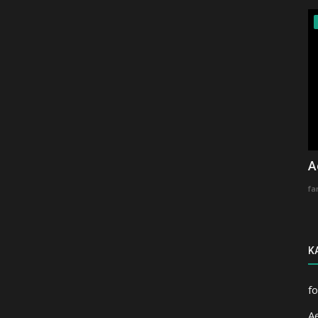
A
fa
K
f
A