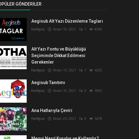
OPÜLER GÖNDERILER
Aegisub Alt Yazı Düzenleme Tagları
farklyzz
Nisan 10, 2021
1
8545
Alt Yazı Fontu ve Büyüklüğü
Seçiminde Dikkat Edilmesi
Gerekenler
farklyzz
Nisan 13, 2021
1
6202
Aegisub Tanıtımı
farklyzz
Nisan 10, 2021
0
5902
Ana Hatlarıyla Çeviri
farklyzz
Nisan 25, 2021
0
5678
Megui Nasıl Kurulur ve Kullanılır?