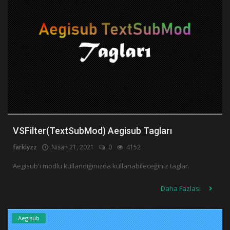
VSFilter(TextSubMod) Aegisub Tagları
farklyzz
Nisan 21, 2021
0
4152
Aegisub'ı modlu kullandığınızda kullanabileceğiniz taglar.
Daha Fazlası
Aegisub