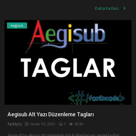
Daha Fazlası
Aegisub
Aegisub Alt Yazı Düzenleme Tagları
farklyzz
Nisan 10, 2021
1
8546
Aegisub'ta altyazı düzenlemek için kullanılan en genel kodlar.