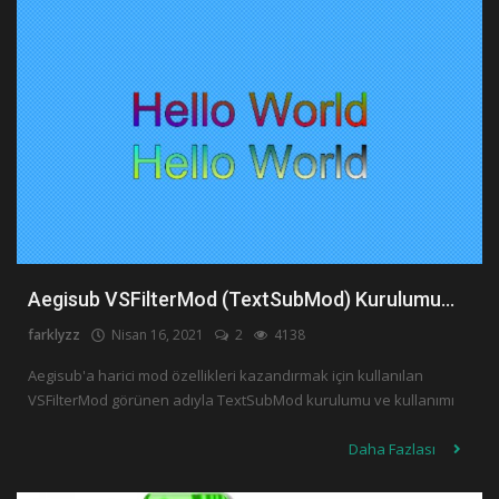
Aegisub VSFilterMod (TextSubMod) Kurulumu...
farklyzz
Nisan 16, 2021
2
4138
Aegisub'a harici mod özellikleri kazandırmak için kullanılan
VSFilterMod görünen adıyla TextSubMod kurulumu ve kullanımı
Daha Fazlası