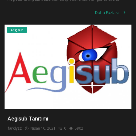
Daha Fazlası
Aegisub
Aegisub Tanıtımı
farklyzz
Nisan 10, 2021
0
5902