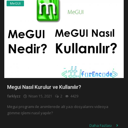
MeGUI
Megui Nasıl Kurulur ve Kullanılır?
farklyzz
Nisan 15, 2021
2
4429
Megui programı ile animlerede alt yazı dosyalarını videoya
gömme işlemi nasıl yapılır?
Daha Fazlası