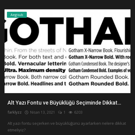
Aegisub
Alt Yazı Fontu ve Büyüklüğü Seçiminde Dikkat...
farklyzz
Nisan 13, 2021
1
6203
Alt yazı fontu seçerken ve büyüklüğünü ayarlarken nelere dikkat
etmeliyiz?