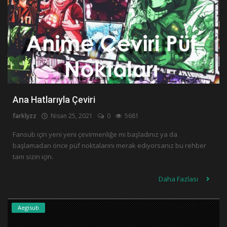
Ana Hatlarıyla Çeviri
farklyzz
Nisan 25, 2021
0
5681
Fansub için yeni yeni çevirmenliğe mi başladınız ya da
başlamadan önce püf noktalarını merak ediyorsanız bu rehber
tam sizin için.
Daha Fazlası
Aegisub