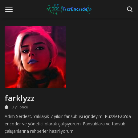
Anasayfa
forEncode
forÇeviri
forFansub
farklyzz
forEditör
3 yıl önce
Hakkımızda
Adım Serdest. Yaklaşık 7 yıldır fansub işi içindeyim. PuzzleFab'da
İletişim
encoder ve yönetici olarak çalışıyorum. Fansublara ve fansub
çalışanlarına rehberler hazırlıyorum.